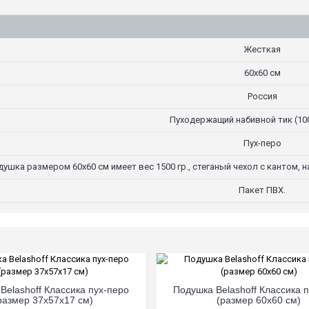
Жесткая
60х60 см
Россия
Пуходержащий набивной тик (10
Пух-перо
ушка размером 60х60 см имеет вес 1500 гр., стеганый чехол с кантом, н
Пакет ПВХ.
Belashoff Классика пух-перо
Подушка Belashoff Классика 
размер 37х57х17 см)
(размер 60х60 см)