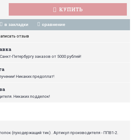
КУПИТЬ
в закладки
сравнение
аписать отзыв
авка
Санкт-Петербургу заказов от 5000 рублей!
та
лучении! Никаких предоплат!
ва
ителя. Никаких подделок!
хлопок (пуходержащий тик) . Артикул производителя - ППВ1-2.