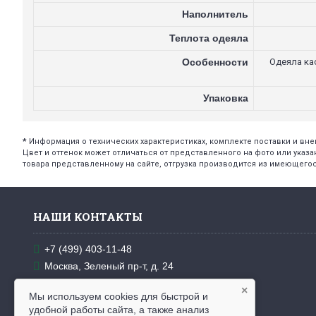
Наполнитель
Теплота одеяла
Особенности
Одеяла кас
Упаковка
*
Информация о технических характеристиках, комплекте поставки и в
Цвет и оттенок может отличаться от представленного на фото или указа
товара представленному на сайте, отгрузка производится из имеющегос
НАШИ КОНТАКТЫ
+7 (499) 403-11-48
Москва, Зеленый пр-т, д. 24
Пн. - пт.: 10.00 - 18.00
×
Мы используем cookies для быстрой и
info@odeyala-podushki.ru
удобной работы сайта, а также анализ