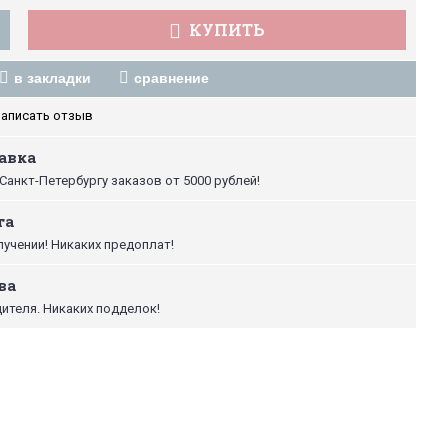
КУПИТЬ
в закладки
сравнение
аписать отзыв
авка
Санкт-Петербургу заказов от 5000 рублей!
та
лучении! Никаких предоплат!
ва
ителя. Никаких подделок!