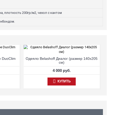
а, плотность 200гр/м2, чехол с кантом
онбондом.
е DuoClim
Одеяло Belashoff Диалог (размер 140х205
см)
4 000 руб.
КУПИТЬ