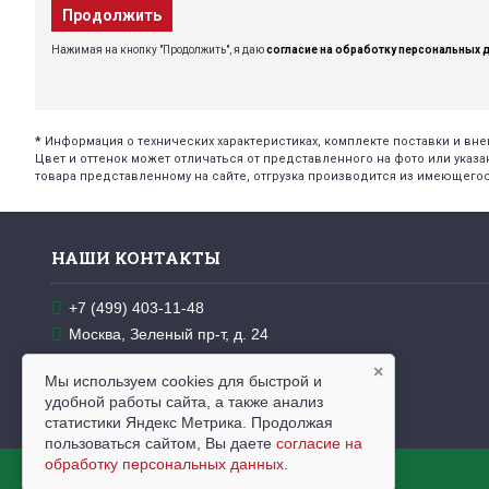
Продолжить
Нажимая на кнопку "Продолжить", я даю
согласие на обработку персональных 
*
Информация о технических характеристиках, комплекте поставки и в
Цвет и оттенок может отличаться от представленного на фото или указа
товара представленному на сайте, отгрузка производится из имеющегос
НАШИ КОНТАКТЫ
+7 (499) 403-11-48
Москва, Зеленый пр-т, д. 24
Пн. - пт.: 10.00 - 18.00
×
Мы используем cookies для быстрой и
info@odeyala-podushki.ru
удобной работы сайта, а также анализ
статистики Яндекс Метрика. Продолжая
пользоваться сайтом, Вы даете
согласие на
обработку персональных данных
.