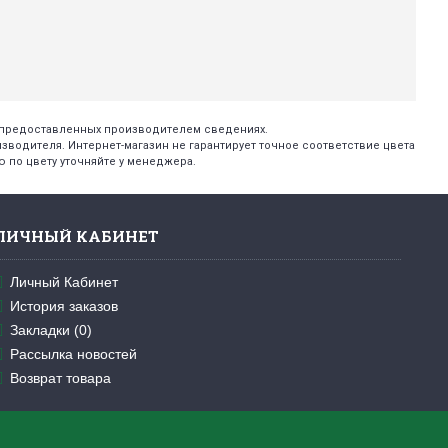
х предоставленных производителем сведениях.
изводителя. Интернет-магазин не гарантирует точное соответствие цвета
 по цвету уточняйте у менеджера.
ЛИЧНЫЙ КАБИНЕТ
Личный Кабинет
История заказов
Закладки (
0
)
Рассылка новостей
Возврат товара