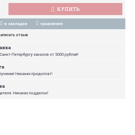
КУПИТЬ
в закладки
сравнение
аписать отзыв
авка
Санкт-Петербургу заказов от 5000 рублей!
та
лучении! Никаких предоплат!
ва
ителя. Никаких подделок!